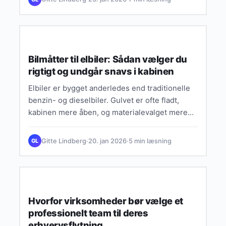
ØKONOMI & BESPARELSER
Bilmåtter til elbiler: Sådan vælger du
rigtigt og undgår snavs i kabinen
Elbiler er bygget anderledes end traditionelle
benzin- og dieselbiler. Gulvet er ofte fladt,
kabinen mere åben, og materialevalget mere
minimalistisk. Det giver en behagelig…
Gitte Lindberg
·
20. jan 2026
·
5 min læsning
GL
SMART LIVSSTIL & INSPIRATION
Hvorfor virksomheder bør vælge et
professionelt team til deres
erhvervsflytning