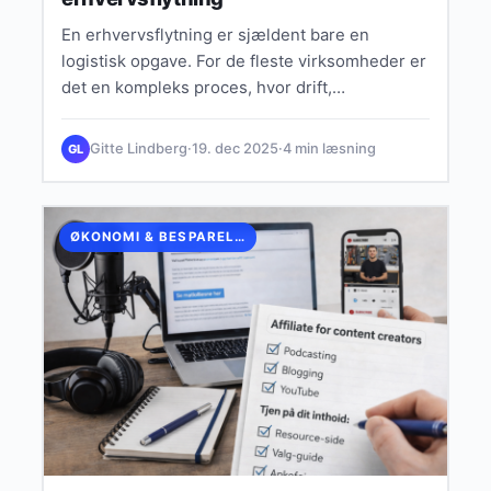
En erhvervsflytning er sjældent bare en
logistisk opgave. For de fleste virksomheder er
det en kompleks proces, hvor drift,
medarbejdere, IT, inventar og tidsplaner…
Gitte Lindberg
·
19. dec 2025
·
4 min læsning
GL
ØKONOMI & BESPARELSER