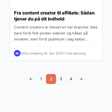
Fra content creator til affiliate: Sådan
tjener du på dit indhold
Content creators er blevet en hel branche. Ikke
bare fordi folk poster videoer og håber på
mirakler, men fordi publikum i dag køber
produkter,…
Gitte Lindberg
·
18. dec 2025
·
7 min læsning
GL
←
1
2
3
4
→