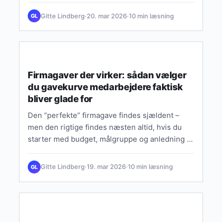
for langsom, eller at…
Gitte Lindberg
·
20. mar 2026
·
10 min læsning
GL
SMART LIVSSTIL & INSPIRATION
Firmagaver der virker: sådan vælger
du gavekurve medarbejdere faktisk
bliver glade for
Den “perfekte” firmagave findes sjældent –
men den rigtige findes næsten altid, hvis du
starter med budget, målgruppe og anledning i
den rigtige rækkefølge.…
Gitte Lindberg
·
19. mar 2026
·
10 min læsning
GL
SMART LIVSSTIL & INSPIRATION