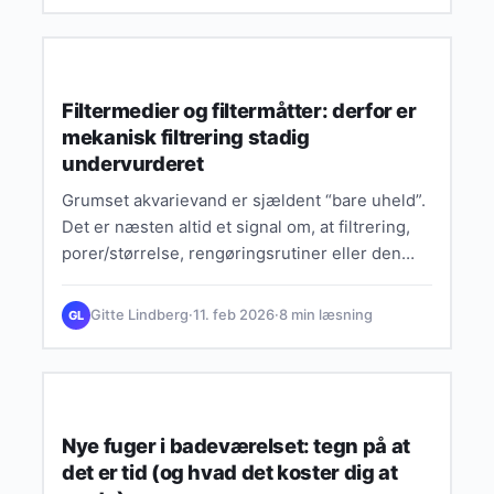
ØKONOMI & BESPARELSER
Filtermedier og filtermåtter: derfor er
mekanisk filtrering stadig
undervurderet
Grumset akvarievand er sjældent “bare uheld”.
Det er næsten altid et signal om, at filtrering,
porer/størrelse, rengøringsrutiner eller den
biologiske balance ikke spiller optimalt…
Gitte Lindberg
·
11. feb 2026
·
8 min læsning
GL
SMART LIVSSTIL & INSPIRATION
Nye fuger i badeværelset: tegn på at
det er tid (og hvad det koster dig at