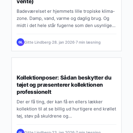
vente)
Badeværelset er hjemmets lille tropiske klima-
zone. Damp, vand, varme og daglig brug. Og
midt i det hele står fugerne som den usynlige
sikkerhedsvagt, der…
Gitte Lindberg
·
28. jan 2026
·
7 min læsning
GL
SMART LIVSSTIL & INSPIRATION
Kollektionposer: Sådan beskytter du
tøjet og præsenterer kollektionen
professionelt
Der er få ting, der kan få en ellers lækker
kollektion til at se billig ud hurtigere end krøllet
tøj, støv på skuldrene og…
Gitte Lindberg
·
23. jan 2026
·
7 min læsning
GL