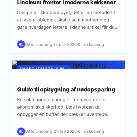
Linoleum fronter i moderne køkkener
Design er ikke bare pynt; det er en metode til
at løse problemer, skabe sammenhæng og
gøre hverdagen lettere. I denne artikel får du…
Gitte Lindberg
·
17. mar 2026
·
9 min læsning
GL
SMART LIVSSTIL & INSPIRATION
Guide til opbygning af nødopsparing
En solid nødopsparing er fundamentet for
økonomisk sikkerhed. Læs hvordan du
opbygger en buffer der dækker uventede
udgifter uden at påvirke dit daglige budget.
Gitte Lindberg
·
21. feb 2026
·
8 min læsning
GL