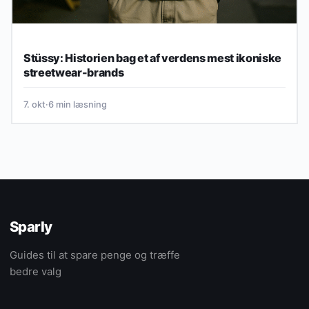
Stüssy: Historien bag et af verdens mest ikoniske
streetwear-brands
7. okt
·
6 min læsning
Sparly
Guides til at spare penge og træffe
bedre valg