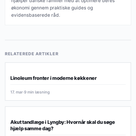
hjælper danske familier med at optimere deres
økonomi gennem praktiske guides og
evidensbaserede råd.
RELATEREDE ARTIKLER
SMART LIVSSTIL & INSPIRATION
Linoleum fronter i moderne køkkener
17. mar
·
9 min læsning
HVERDAG & FORBRUG
Akut tandlæge i Lyngby: Hvornår skal du søge
hjælp samme dag?