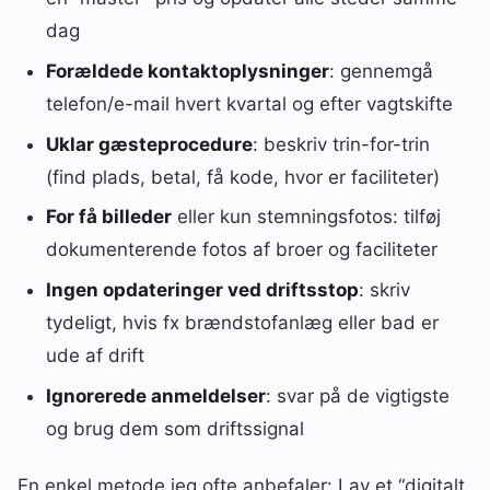
dag
Forældede kontaktoplysninger
: gennemgå
telefon/e-mail hvert kvartal og efter vagtskifte
Uklar gæsteprocedure
: beskriv trin-for-trin
(find plads, betal, få kode, hvor er faciliteter)
For få billeder
eller kun stemningsfotos: tilføj
dokumenterende fotos af broer og faciliteter
Ingen opdateringer ved driftsstop
: skriv
tydeligt, hvis fx brændstofanlæg eller bad er
ude af drift
Ignorerede anmeldelser
: svar på de vigtigste
og brug dem som driftssignal
En enkel metode jeg ofte anbefaler: Lav et “digitalt