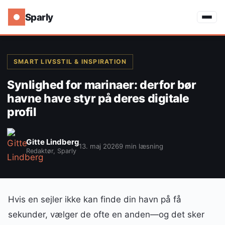
Sparly
SMART LIVSSTIL & INSPIRATION
Synlighed for marinaer: derfor bør
havne have styr på deres digitale
profil
Gitte Lindberg
13. maj 2026
9 min læsning
Redaktør, Sparly
Hvis en sejler ikke kan finde din havn på få
sekunder, vælger de ofte en anden—og det sker