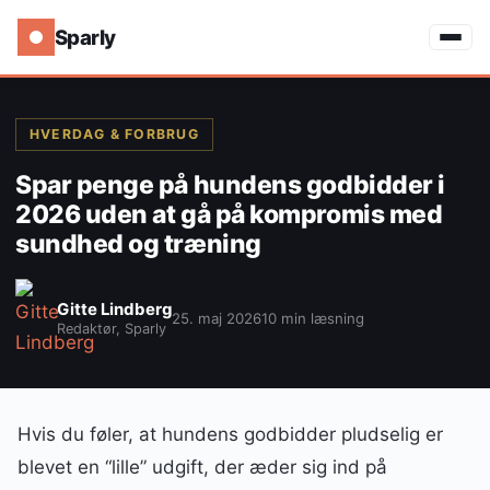
Sparly
HVERDAG & FORBRUG
Spar penge på hundens godbidder i
2026 uden at gå på kompromis med
sundhed og træning
Gitte Lindberg
25. maj 2026
10 min læsning
Redaktør, Sparly
Hvis du føler, at hundens godbidder pludselig er
blevet en “lille” udgift, der æder sig ind på