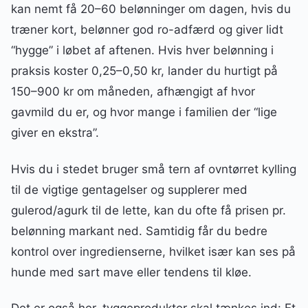
kan nemt få 20–60 belønninger om dagen, hvis du
træner kort, belønner god ro-adfærd og giver lidt
“hygge” i løbet af aftenen. Hvis hver belønning i
praksis koster 0,25–0,50 kr, lander du hurtigt på
150–900 kr om måneden, afhængigt af hvor
gavmild du er, og hvor mange i familien der “lige
giver en ekstra”.
Hvis du i stedet bruger små tern af ovntørret kylling
til de vigtige gentagelser og supplerer med
gulerod/agurk til de lette, kan du ofte få prisen pr.
belønning markant ned. Samtidig får du bedre
kontrol over ingredienserne, hvilket især kan ses på
hunde med sart mave eller tendens til kløe.
Det er også her, tyggeprodukter skal tænkes ind: Et