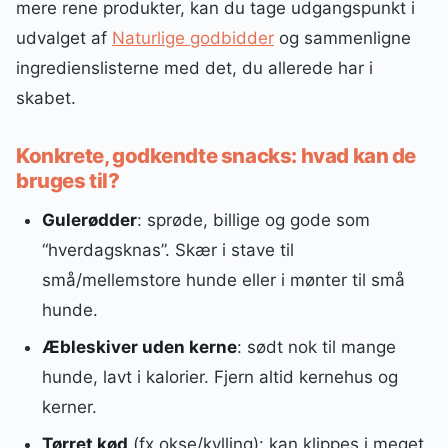
mere rene produkter, kan du tage udgangspunkt i
udvalget af
Naturlige godbidder
og sammenligne
ingredienslisterne med det, du allerede har i
skabet.
Konkrete, godkendte snacks: hvad kan de
bruges til?
Gulerødder
: sprøde, billige og gode som
“hverdagsknas”. Skær i stave til
små/mellemstore hunde eller i mønter til små
hunde.
Æbleskiver uden kerne
: sødt nok til mange
hunde, lavt i kalorier. Fjern altid kernehus og
kerner.
Tørret kød
(fx okse/kylling): kan klippes i meget