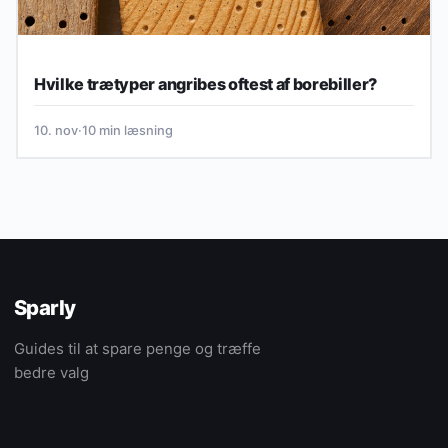
Hvilke trætyper angribes oftest af borebiller?
10. nov
·
10 min læsning
Sparly
Guides til at spare penge og træffe
bedre valg