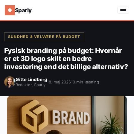
Sparly
SUNDHED & VELVÆRE PÅ BUDGET
Fysisk branding på budget: Hvornår
er et 3D logo skilt en bedre
investering end det billige alternativ?
Gitte Lindberg
18. maj 2026
10 min læsning
Redaktør, Sparly