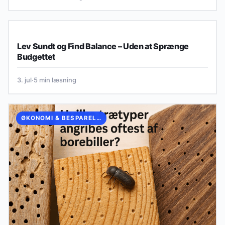
SUNDHED & VELVÆRE PÅ BUDGET
Lev Sundt og Find Balance – Uden at Sprænge
Budgettet
3. jul
·
5 min læsning
ØKONOMI & BESPARELSER