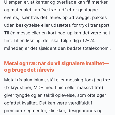
Ulempen er, at kanter og overflade kan få mærker,
og materialet kan “se træt ud” efter gentagne
events, især hvis det lænes op ad vægge, pakkes
uden beskyttelse eller udsættes for tryk i transport.
Til én messe eller en kort pop-up kan det være helt
fint. Til en løsning, der skal følge dig i 12–24
måneder, er det sjældent den bedste totaløkonomi.
Metal og træ: når du vil signalere kvalitet—
og bruge det i årevis
Metal (fx aluminium, stål eller messing-look) og træ
(fx krydsfiner, MDF med finish eller massivt træ)
giver tyngde og en taktil oplevelse, som ofte øger
opfattet kvalitet. Det kan være værdifuldt i
premium-segmenter, klinikker, designbrands og