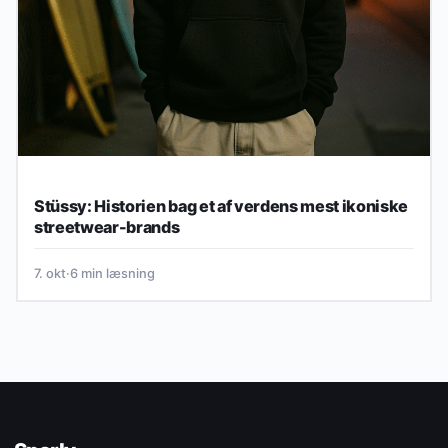
Stüssy: Historien bag et af verdens mest ikoniske
streetwear-brands
7. okt
·
6 min læsning