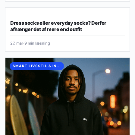
HVERDAG & FORBRUG
Dress socks eller everyday socks? Derfor
afhænger det af mere end outfit
27. mar
·
9 min læsning
SMART LIVSSTIL & INSPIRATION